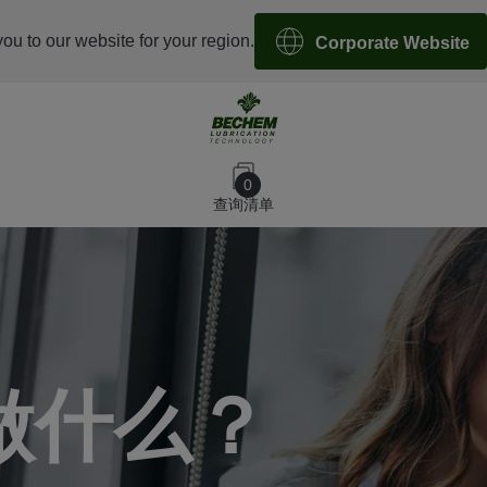
you to our website for your region.
Corporate Website
0
查询清单
做什么？