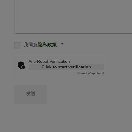
我同意
隐私政策
。
*
Anti-Robot Verification
Click to start verification
Friendly
Captcha ⇗
发送