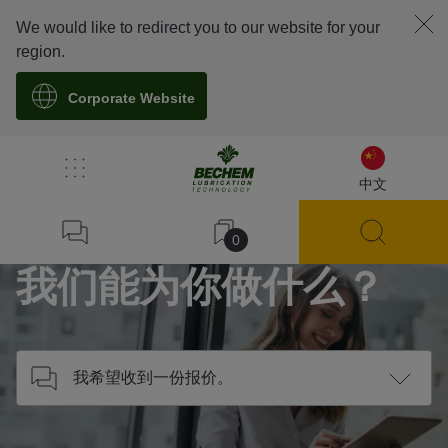
We would like to redirect you to our website for your
region.
Corporate Website
/
联系我们
中文
Home
0
我们能为你做什么？