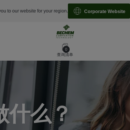
you to our website for your region.
Corporate Website
0
查询清单
做什么？