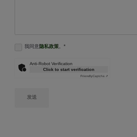
我同意
隐私政策
。
*
Anti-Robot Verification
Click to start verification
Friendly
Captcha ⇗
发送